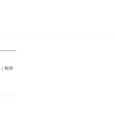
金｜制作
？